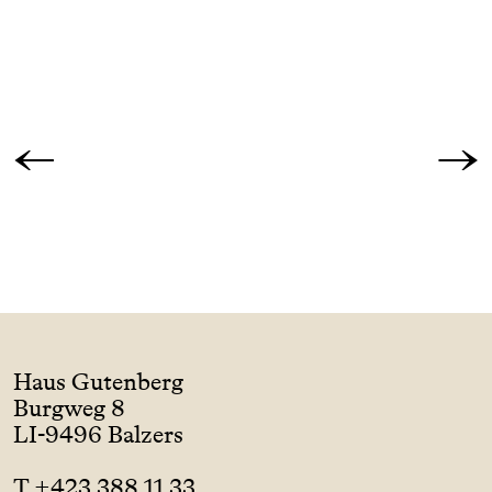
←
→
Haus Gutenberg
Burgweg 8
LI-9496 Balzers
T +423 388 11 33