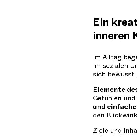
Ein krea
inneren 
Im Alltag beg
im sozialen U
sich bewusst 
Elemente des
Gefühlen und
und einfach
den Blickwink
Ziele und Inh