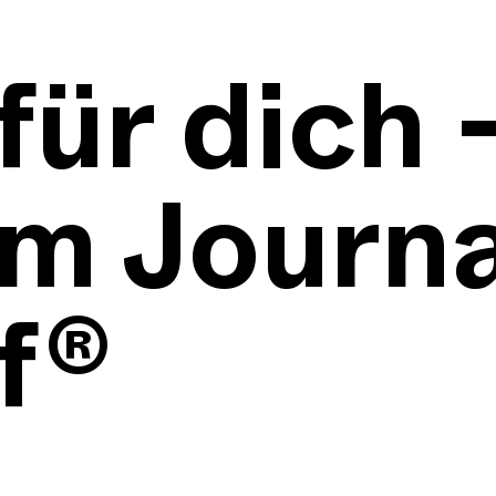
ür dich 
m Journa
f®